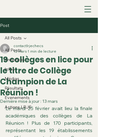
Post
All Posts
contactlrjechecs
All Posts
12 mars
1 min de lecture
19 collèges en lice pour
Annonces
le titre de Collège
Infos
Médias
Champion de La
Résultats
Réunion !
Evenements
Dernière mise à jour :
13 mars
Actions LRJE
Le mardi 25 février avait lieu la finale 
académiques des collèges de La 
Réunion ! Plus de 170 participants, 
représentant les 19 établissements 