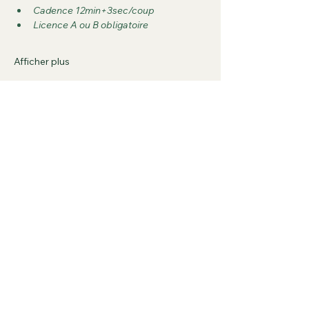
Cadence 12min+3sec/coup
Licence A ou B obligatoire
Afficher plus
Partager cet événement
Ligue Réunionnaise du
Jeu d'Echecs
06 92 39 44 86
lrjechecs@gmail.com