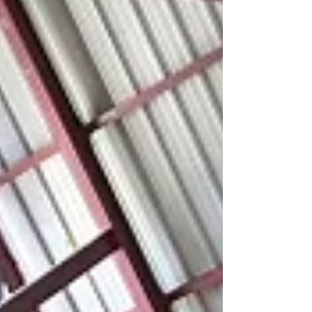
dans le cadre exceptionnel de l'Hôtel Exsel
Créolia . Les lauréats du Championnat 2026:
Categorie Féminine 🥇Ilariya KHANTALINA -
Échiquier Du Nord 🥈Anaé AHOUNKENG-
DEUDIN - Le Petit Cavalier de Saint-Pierre 🥉Irina
ERUDEL - Echiquier du Nord Categorie Mixte 🥇
Etienne RIVIERE - Cercle d'Echecs Etang S