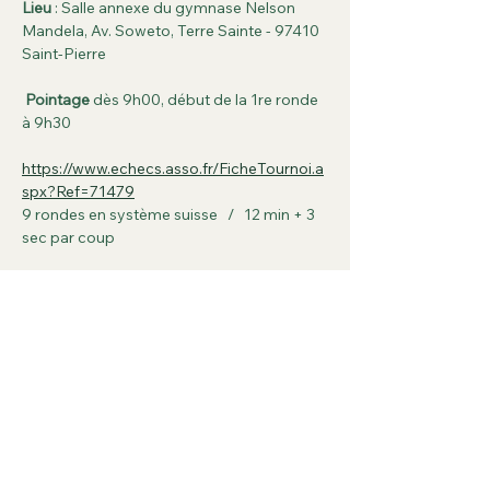
Lieu
 : Salle annexe du gymnase Nelson 
Mandela, Av. Soweto, Terre Sainte - 97410 
Saint-Pierre
Pointage
 dès 9h00, début de la 1re ronde 
à 9h30
https://www.echecs.asso.fr/FicheTournoi.a
spx?Ref=71479
9 rondes en système suisse   /   12 min + 3 
sec par coup
Afficher plus
Partager cet événement